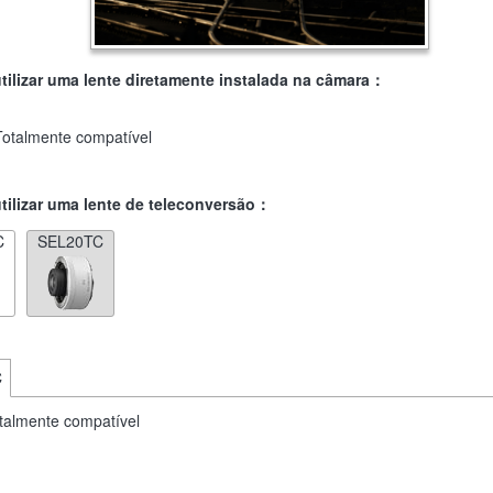
ilizar uma lente diretamente instalada na câmara：
Totalmente compatível
ilizar uma lente de teleconversão：
C
SEL20TC
C
talmente compatível