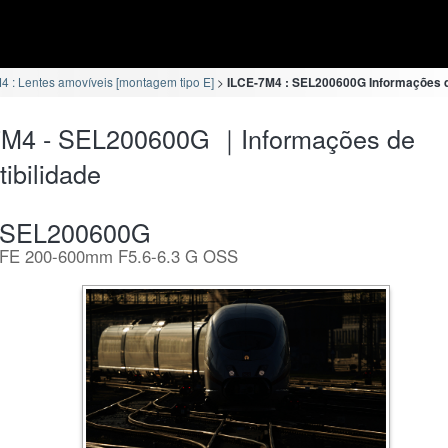
4 : Lentes amovíveis [montagem tipo E]
ILCE-7M4 : SEL200600G Informações d
7M4 - SEL200600G ｜Informações de
ibilidade
SEL200600G
FE 200-600mm F5.6-6.3 G OSS