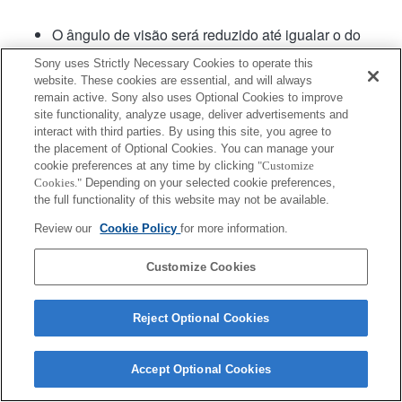
O ângulo de visão será reduzido até igualar o do
formato APS-C.
Sony uses Strictly Necessary Cookies to operate this
Não é possível atribuir a direcção de rotação da
website. These cookies are essential, and will always
lente de zoom
remain active. Sony also uses Optional Cookies to improve
site functionality, analyze usage, deliver advertisements and
interact with third parties. By using this site, you agree to
the placement of Optional Cookies. You can manage your
cookie preferences at any time by clicking
"Customize
Cookies."
Depending on your selected cookie preferences,
the full functionality of this website may not be available.
Terms of Use
Contact Us
Review our
Cookie Policy
for more information.
Copyright 2026 Sony Corporation
Customize Cookies
Reject Optional Cookies
Accept Optional Cookies