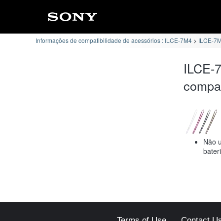
Informações de compatibilidade de acessórios : ILCE-7M4
ILCE-7M4
ILCE-
compat
Não u
bater
Terms of Use
Contact U