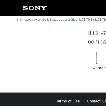
Informações de compatibilidade de acessórios : ILCE-7M4
ILCE-7M
ILCE-
compat
Não é
Terms of Use
Contact U