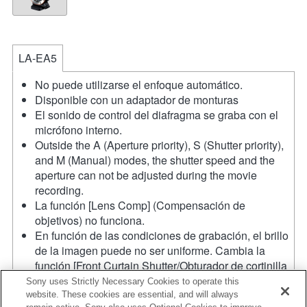
LA-EA5
No puede utilizarse el enfoque automático.
Disponible con un adaptador de monturas
El sonido de control del diafragma se graba con el
micrófono interno.
Outside the A (Aperture priority), S (Shutter priority),
and M (Manual) modes, the shutter speed and the
aperture can not be adjusted during the movie
recording.
La función [Lens Comp] (Compensación de
objetivos) no funciona.
En función de las condiciones de grabación, el brillo
de la imagen puede no ser uniforme. Cambia la
función [Front Curtain Shutter/Obturador de cortinilla
frontal] a [Off/Apagado].
Sony uses Strictly Necessary Cookies to operate this
Si acoplas la [lente del tipo A-mount] usando un
website. These cookies are essential, and will always