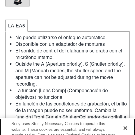
LA-EA5
No puede utilizarse el enfoque automático.
Disponible con un adaptador de monturas
El sonido de control del diafragma se graba con el
micrófono interno.
Outside the A (Aperture priority), S (Shutter priority),
and M (Manual) modes, the shutter speed and the
aperture can not be adjusted during the movie
recording.
La función [Lens Comp] (Compensación de
objetivos) no funciona.
En función de las condiciones de grabación, el brillo
de la imagen puede no ser uniforme. Cambia la
función [Front Curtain Shutter/Obturador de cortinilla
frontal] a [Off/Apagado].
Sony uses Strictly Necessary Cookies to operate this
Si acoplas la [lente del tipo A-mount] usando un
website. These cookies are essential, and will always