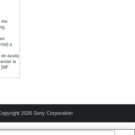
, the
ng.
ser
ntal] a
n de ayuda
randar la
n [MF
Copyright 2026 Sony Corporation