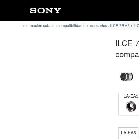
Información sobre la compatibilidad de accesorios : ILCE-7RM3
ILC
ILCE-7
compat
LA-EA5
LA-EA5