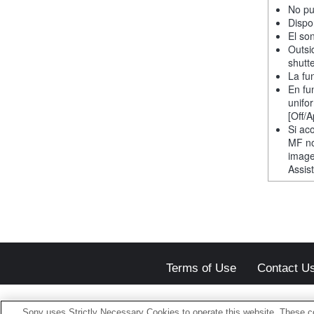
No pu
Dispo
El so
Outsi
shutt
La fu
En fu
unifo
[Off/
Si ac
MF no
image
Assis
Terms of Use
Contact U
Sony uses Strictly Necessary Cookies to operate this website. These co