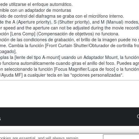
ede utilizarse el enfoque automático.
nible con un adaptador de monturas
nido de control del diafragma se graba con el micrófono interno.
de the A (Aperture priority), S (Shutter priority), and M (Manual) modes
er speed and the aperture can not be adjusted during the movie recordi
nción [Lens Comp] (Compensación de objetivos) no funciona.
nción de las condiciones de grabación, el brillo de la imagen puede no 
rme. Cambia la función [Front Curtain Shutter/Obturador de cortinilla fro
Apagado].
oplas la [lente del tipo A-mount] usando un Adaptador Mount, la funció
 funciona automáticamente cuando giras el anillo del foco. Puedes ag
n seleccionando la función [Focus Magnifier/Lupa de foco] o la funció
t/Ayuda MF] a cualquier tecla en las "opciones personalizadas".
s
okies are essential, and will always remain