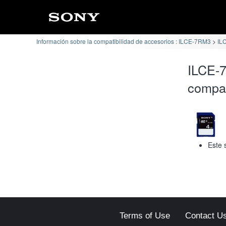
Información sobre la compatibilidad de accesorios : ILCE-7RM3
IL
ILCE-
compat
Este 
Terms of Use
Contact U