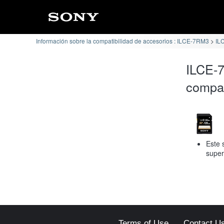
Información sobre la compatibilidad de accesorios : ILCE-7RM3
IL
ILCE-
compat
Este 
super
Terms of Use
Contact U