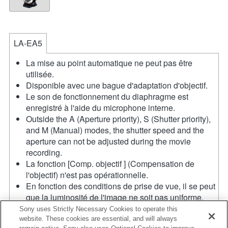
LA-EA5
La mise au point automatique ne peut pas être
utilisée.
Disponible avec une bague d'adaptation d'objectif.
Le son de fonctionnement du diaphragme est
enregistré à l'aide du microphone interne.
Outside the A (Aperture priority), S (Shutter priority),
and M (Manual) modes, the shutter speed and the
aperture can not be adjusted during the movie
recording.
La fonction [Comp. objectif ] (Compensation de
l'objectif) n'est pas opérationnelle.
En fonction des conditions de prise de vue, il se peut
que la luminosité de l'image ne soit pas uniforme.
Réglez la fonction [Obturat. à rideaux avant] sur [Off].
Sony uses Strictly Necessary Cookies to operate this
Si vous fixez l'objectif à monture A à l'aide de
website. These cookies are essential, and will always