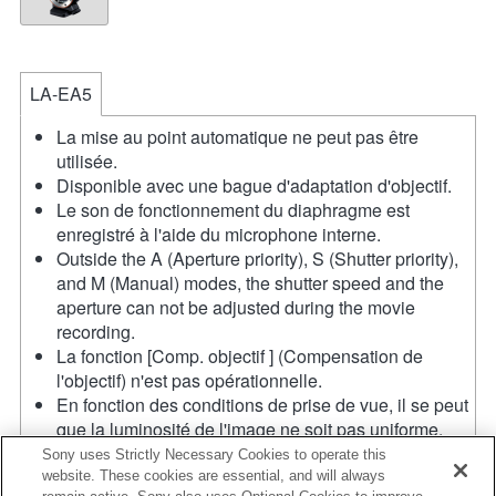
LA-EA5
La mise au point automatique ne peut pas être
utilisée.
Disponible avec une bague d'adaptation d'objectif.
Le son de fonctionnement du diaphragme est
enregistré à l'aide du microphone interne.
Outside the A (Aperture priority), S (Shutter priority),
and M (Manual) modes, the shutter speed and the
aperture can not be adjusted during the movie
recording.
La fonction [Comp. objectif ] (Compensation de
l'objectif) n'est pas opérationnelle.
En fonction des conditions de prise de vue, il se peut
que la luminosité de l'image ne soit pas uniforme.
Réglez la fonction [Obturat. à rideaux avant] sur [Off].
Sony uses Strictly Necessary Cookies to operate this
Si vous fixez l'objectif à monture A à l'aide de
website. These cookies are essential, and will always