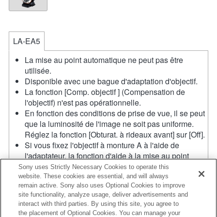
LA-EA5
La mise au point automatique ne peut pas être
utilisée.
Disponible avec une bague d'adaptation d'objectif.
La fonction [Comp. objectif ] (Compensation de
l'objectif) n'est pas opérationnelle.
En fonction des conditions de prise de vue, il se peut
que la luminosité de l'image ne soit pas uniforme.
Réglez la fonction [Obturat. à rideaux avant] sur [Off].
Si vous fixez l'objectif à monture A à l'aide de
l'adaptateur, la fonction d'aide à la mise au point
manuelle ne fonctionne pas automatiquement
Sony uses Strictly Necessary Cookies to operate this
lorsque vous tournez la bague de mise au point.
website. These cookies are essential, and will always
remain active. Sony also uses Optional Cookies to improve
Vous pouvez agrandir l'image en sélectionnant la
site functionality, analyze usage, deliver advertisements and
fonction [Loupe mise pt] ou [Aide MF] sur n'importe
interact with third parties. By using this site, you agree to
quelle touche de "Réglag. touche perso".
the placement of Optional Cookies. You can manage your