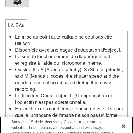
LA-EA5
La mise au point automatique ne peut pas être
utilisée.
Disponible avec une bague d'adaptation d'objectif.
Le son de fonctionnement du diaphragme est
enregistré à l'aide du microphone interne.
Outside the A (Aperture priority), S (Shutter priority),
and M (Manual) modes, the shutter speed and the
aperture can not be adjusted during the movie
recording.
La fonction [Comp. objectif ] (Compensation de
l'objectif) n'est pas opérationnelle.
En fonction des conditions de prise de vue, il se peut
que la luminosité de l'image ne soit pas uniforme.
Réglez la fonction [Obturat. à rideaux avant] sur [Off].
Sony uses Strictly Necessary Cookies to operate this
Si vous fixez l'objectif à monture A à l'aide de
website. These cookies are essential, and will always