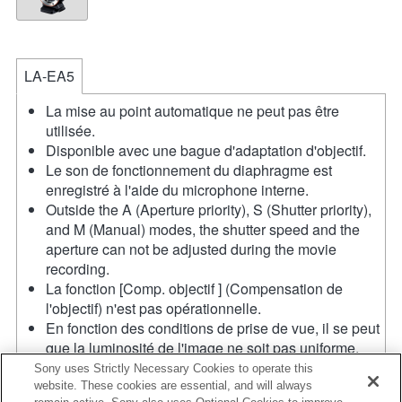
LA-EA5
La mise au point automatique ne peut pas être
utilisée.
Disponible avec une bague d'adaptation d'objectif.
Le son de fonctionnement du diaphragme est
enregistré à l'aide du microphone interne.
Outside the A (Aperture priority), S (Shutter priority),
and M (Manual) modes, the shutter speed and the
aperture can not be adjusted during the movie
recording.
La fonction [Comp. objectif ] (Compensation de
l'objectif) n'est pas opérationnelle.
En fonction des conditions de prise de vue, il se peut
que la luminosité de l'image ne soit pas uniforme.
Réglez la fonction [Obturat. à rideaux avant] sur [Off].
Sony uses Strictly Necessary Cookies to operate this
Si vous fixez l'objectif à monture A à l'aide de
website. These cookies are essential, and will always