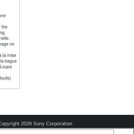
one
, the
ng.
nelle.
image ne
 à la mise
 la bague
 [Loupe
oulis)
Copyright 2026 Sony Corporation