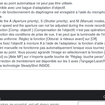
se au point automatique ne peut pas être utilisée.
nible avec une bague d'adaptation d'objectif.
n de fonctionnement du diaphragme est enregistré à l'aide du microph
e.
de the A (Aperture priority), S (Shutter priority), and M (Manual) modes
er speed and the aperture can not be adjusted during the movie recordi
ction [Comp. objectif ] (Compensation de l'objectif) n'est pas opération
nction des conditions de prise de vue, il se peut que la luminosité de l'
as uniforme. Réglez la fonction [Obturat. à rideaux avant] sur [Off].
s fixez l'objectif à monture A à l'aide de l'adaptateur, la fonction d'aide
int manuelle ne fonctionne pas automatiquement lorsque vous tournez
se au point. Vous pouvez agrandir l'image en sélectionnant la fonction
pt] ou [Aide MF] sur n'importe quelle touche de "Réglag. touche perso".
rrection de tremblement est disponible sur les 3 axes (Tangage/Lacet/R
la technologie SteadyShot INSIDE.
s
okies are essential, and will always remain