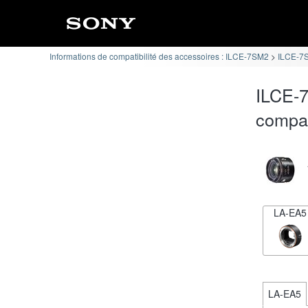
Informations de compatibilité des accessoires : ILCE-7SM2
ILCE-7S
ILCE-7
compat
LA-EA5
LA-EA5