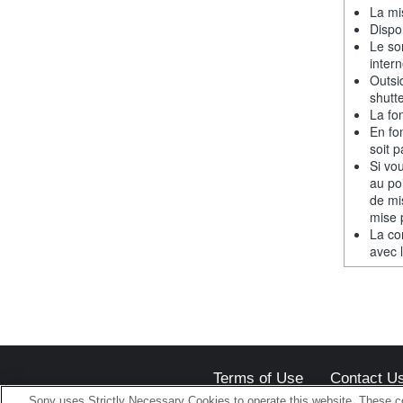
La mi
Dispo
Le so
intern
Outsi
shutt
La fon
En fo
soit p
Si vou
au po
de mi
mise 
La co
avec 
Terms of Use
Contact U
Sony uses Strictly Necessary Cookies to operate this website. These co