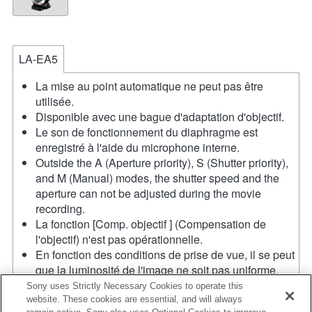
LA-EA5
La mise au point automatique ne peut pas être
utilisée.
Disponible avec une bague d'adaptation d'objectif.
Le son de fonctionnement du diaphragme est
enregistré à l'aide du microphone interne.
Outside the A (Aperture priority), S (Shutter priority),
and M (Manual) modes, the shutter speed and the
aperture can not be adjusted during the movie
recording.
La fonction [Comp. objectif ] (Compensation de
l'objectif) n'est pas opérationnelle.
En fonction des conditions de prise de vue, il se peut
que la luminosité de l'image ne soit pas uniforme.
Réglez la fonction [Obturat. à rideaux avant] sur [Off].
Sony uses Strictly Necessary Cookies to operate this
Si vous fixez l'objectif à monture A à l'aide de
website. These cookies are essential, and will always