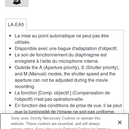
LA-EA5
La mise au point automatique ne peut pas être
utilisée.
Disponible avec une bague d'adaptation d'objectif.
Le son de fonctionnement du diaphragme est
enregistré à l'aide du microphone interne.
Outside the A (Aperture priority), S (Shutter priority),
and M (Manual) modes, the shutter speed and the
aperture can not be adjusted during the movie
recording.
La fonction [Comp. objectif ] (Compensation de
l'objectif) n'est pas opérationnelle.
En fonction des conditions de prise de vue, il se peut
que la luminosité de l'image ne soit pas uniforme.
Réglez la fonction [Obturat. à rideaux avant] sur [Off].
Sony uses Strictly Necessary Cookies to operate this
Si vous fixez l'objectif à monture A à l'aide de
website. These cookies are essential, and will always