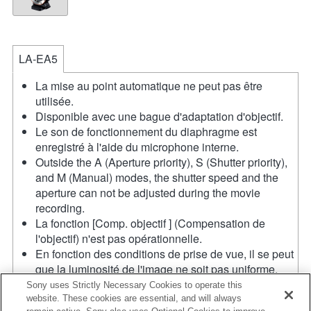
LA-EA5
La mise au point automatique ne peut pas être
utilisée.
Disponible avec une bague d'adaptation d'objectif.
Le son de fonctionnement du diaphragme est
enregistré à l'aide du microphone interne.
Outside the A (Aperture priority), S (Shutter priority),
and M (Manual) modes, the shutter speed and the
aperture can not be adjusted during the movie
recording.
La fonction [Comp. objectif ] (Compensation de
l'objectif) n'est pas opérationnelle.
En fonction des conditions de prise de vue, il se peut
que la luminosité de l'image ne soit pas uniforme.
Réglez la fonction [Obturat. à rideaux avant] sur [Off].
Sony uses Strictly Necessary Cookies to operate this
Si vous fixez l'objectif à monture A à l'aide de
website. These cookies are essential, and will always