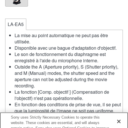
LA-EA5
La mise au point automatique ne peut pas être
utilisée.
Disponible avec une bague d'adaptation d'objectif.
Le son de fonctionnement du diaphragme est
enregistré à l'aide du microphone interne.
Outside the A (Aperture priority), S (Shutter priority),
and M (Manual) modes, the shutter speed and the
aperture can not be adjusted during the movie
recording.
La fonction [Comp. objectif ] (Compensation de
l'objectif) n'est pas opérationnelle.
En fonction des conditions de prise de vue, il se peut
que la luminosité de l'image ne soit pas uniforme.
Réglez la fonction [Obturat. à rideaux avant] sur [Off].
Sony uses Strictly Necessary Cookies to operate this
Si vous fixez l'objectif à monture A à l'aide de
website. These cookies are essential, and will always