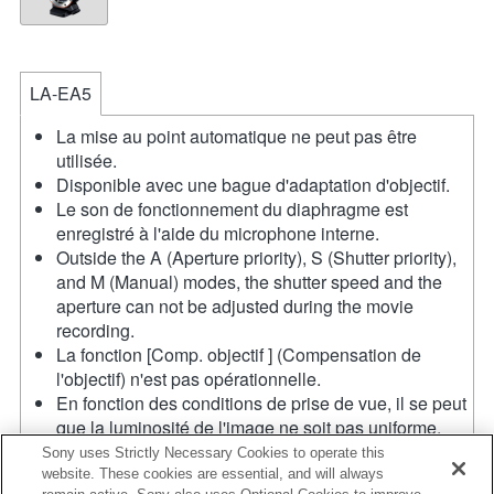
LA-EA5
La mise au point automatique ne peut pas être
utilisée.
Disponible avec une bague d'adaptation d'objectif.
Le son de fonctionnement du diaphragme est
enregistré à l'aide du microphone interne.
Outside the A (Aperture priority), S (Shutter priority),
and M (Manual) modes, the shutter speed and the
aperture can not be adjusted during the movie
recording.
La fonction [Comp. objectif ] (Compensation de
l'objectif) n'est pas opérationnelle.
En fonction des conditions de prise de vue, il se peut
que la luminosité de l'image ne soit pas uniforme.
Réglez la fonction [Obturat. à rideaux avant] sur [Off].
Sony uses Strictly Necessary Cookies to operate this
Si vous fixez l'objectif à monture A à l'aide de
website. These cookies are essential, and will always