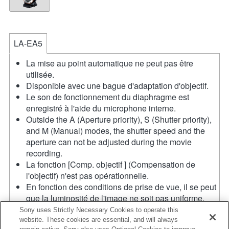
LA-EA5
La mise au point automatique ne peut pas être
utilisée.
Disponible avec une bague d'adaptation d'objectif.
Le son de fonctionnement du diaphragme est
enregistré à l'aide du microphone interne.
Outside the A (Aperture priority), S (Shutter priority),
and M (Manual) modes, the shutter speed and the
aperture can not be adjusted during the movie
recording.
La fonction [Comp. objectif ] (Compensation de
l'objectif) n'est pas opérationnelle.
En fonction des conditions de prise de vue, il se peut
que la luminosité de l'image ne soit pas uniforme.
Réglez la fonction [Obturat. à rideaux avant] sur [Off].
Sony uses Strictly Necessary Cookies to operate this
Si vous fixez l'objectif à monture A à l'aide de
website. These cookies are essential, and will always