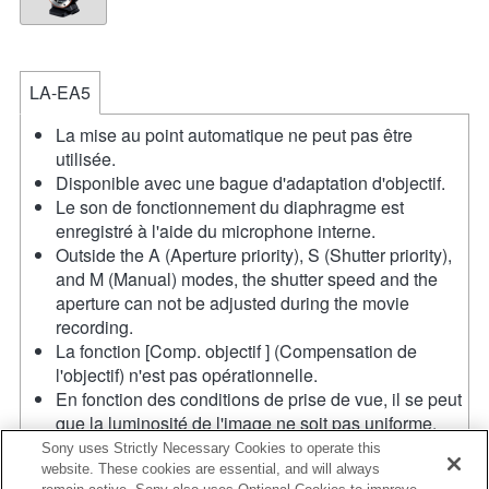
LA-EA5
La mise au point automatique ne peut pas être
utilisée.
Disponible avec une bague d'adaptation d'objectif.
Le son de fonctionnement du diaphragme est
enregistré à l'aide du microphone interne.
Outside the A (Aperture priority), S (Shutter priority),
and M (Manual) modes, the shutter speed and the
aperture can not be adjusted during the movie
recording.
La fonction [Comp. objectif ] (Compensation de
l'objectif) n'est pas opérationnelle.
En fonction des conditions de prise de vue, il se peut
que la luminosité de l'image ne soit pas uniforme.
Réglez la fonction [Obturat. à rideaux avant] sur [Off].
Sony uses Strictly Necessary Cookies to operate this
Si vous fixez l'objectif à monture A à l'aide de
website. These cookies are essential, and will always