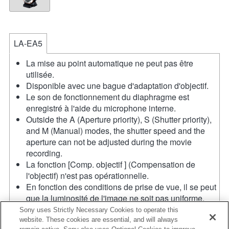
LA-EA5
La mise au point automatique ne peut pas être
utilisée.
Disponible avec une bague d'adaptation d'objectif.
Le son de fonctionnement du diaphragme est
enregistré à l'aide du microphone interne.
Outside the A (Aperture priority), S (Shutter priority),
and M (Manual) modes, the shutter speed and the
aperture can not be adjusted during the movie
recording.
La fonction [Comp. objectif ] (Compensation de
l'objectif) n'est pas opérationnelle.
En fonction des conditions de prise de vue, il se peut
que la luminosité de l'image ne soit pas uniforme.
Réglez la fonction [Obturat. à rideaux avant] sur [Off].
Sony uses Strictly Necessary Cookies to operate this
Si vous fixez l'objectif à monture A à l'aide de
website. These cookies are essential, and will always