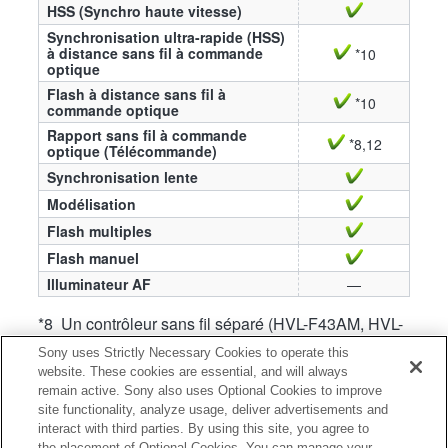
HSS (Synchro haute vitesse)
Synchronisation ultra-rapide (HSS)
à distance sans fil à commande
*10
optique
Flash à distance sans fil à
*10
commande optique
Rapport sans fil à commande
*8,12
optique (Télécommande)
Synchronisation lente
Modélisation
Flash multiples
Flash manuel
Illuminateur AF
—
*8 Un contrôleur sans fil séparé (HVL-F43AM, HVL-
F58AM, HVL-F60M ou HVL-F43M) est
Sony uses Strictly Necessary Cookies to operate this
nécessaire.
website. These cookies are essential, and will always
remain active. Sony also uses Optional Cookies to improve
*10 Un contrôleur sans fil séparé (HVL-F20AM,
site functionality, analyze usage, deliver advertisements and
HVL-F43AM, HVL-F58AM, HVL-F60M, HVL-
interact with third parties. By using this site, you agree to
F20M, HVL-F43M ou HVL-F32M) est
the placement of Optional Cookies. You can manage your