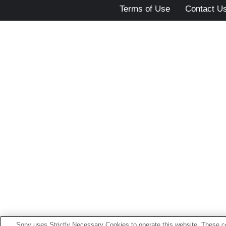
Terms of Use
Contact U
Sony uses Strictly Necessary Cookies to operate this website. These co