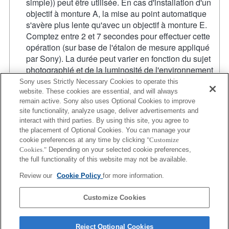
simple)) peut être utilisée. En cas d'installation d'un
objectif à monture A, la mise au point automatique
s'avère plus lente qu'avec un objectif à monture E.
Comptez entre 2 et 7 secondes pour effectuer cette
opération (sur base de l'étalon de mesure appliqué
par Sony). La durée peut varier en fonction du sujet
photographié et de la luminosité de l'environnement
de prise de vue. Lorsque vous enregistrez des films
Sony uses Strictly Necessary Cookies to operate this
en mode de mise au point automatique (AF), il se
website. These cookies are essential, and will always
remain active. Sony also uses Optional Cookies to improve
peut que le bruit de fonctionnement de l'objectif soit
site functionality, analyze usage, deliver advertisements and
enregistré.
interact with third parties. By using this site, you agree to
Si vous fixez l'objectif à monture A à l'aide de
the placement of Optional Cookies. You can manage your
l'adaptateur, la fonction d'aide à la mise au point
cookie preferences at any time by clicking
"Customize
manuelle ne fonctionne pas automatiquement
Cookies."
Depending on your selected cookie preferences,
lorsque vous tournez la bague de mise au point.
the full functionality of this website may not be available.
Vous pouvez agrandir l'image en sélectionnant la
Review our
Cookie Policy
for more information.
fonction [Loupe mise pt] ou [Aide MF] sur n'importe
quelle touche de "Réglag. touche perso".
Customize Cookies
Reject Optional Cookies