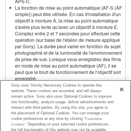
APS-C.
La fonction de mise au point automatique (AF-S (AF
simple)) peut être utilisée. En cas d'installation d'un
objectif à monture A, la mise au point automatique
s'avère plus lente qu'avec un objectif à monture E.
Comptez entre 2 et 7 secondes pour effectuer cette
opération (sur base de l'étalon de mesure appliqué
par Sony). La durée peut varier en fonction du sujet
photographié et de la luminosité de l'environnement
de prise de vue. Lorsque vous enregistrez des films
en mode de mise au point automatique (AF), il se
peut que le bruit de fonctionnement de l'objectif soit
enregistré.
Si vous fixez l'objectif à monture A à l'aide de
Sony uses Strictly Necessary Cookies to operate this
l'adaptateur, la fonction d'aide à la mise au point
website. These cookies are essential, and will always
remain active. Sony also uses Optional Cookies to improve
manuelle ne fonctionne pas automatiquement
site functionality, analyze usage, deliver advertisements and
lorsque vous tournez la bague de mise au point.
interact with third parties. By using this site, you agree to
Vous pouvez agrandir l'image en sélectionnant la
the placement of Optional Cookies. You can manage your
fonction [Loupe mise pt] ou [Aide MF] sur n'importe
cookie preferences at any time by clicking
"Customize
quelle touche de "Réglag. touche perso".
Cookies."
Depending on your selected cookie preferences,
Lors de l'enregistrement de vidéos 4K, la taille
the full functionality of this website may not be available.