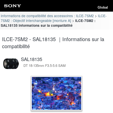
Global
Informations de compatibilité des accessoires : ILCE-7SM2
ILCE-
7SM2 : Objectif interchangeable [monture A]
ILCE-7SM2 :
SAL18135 Informations sur la compatibilité
ILCE-7SM2 - SAL18135 ｜Informations sur la
compatibilité
SAL18135
DT 18-135mm F3.5-5.6 SAM