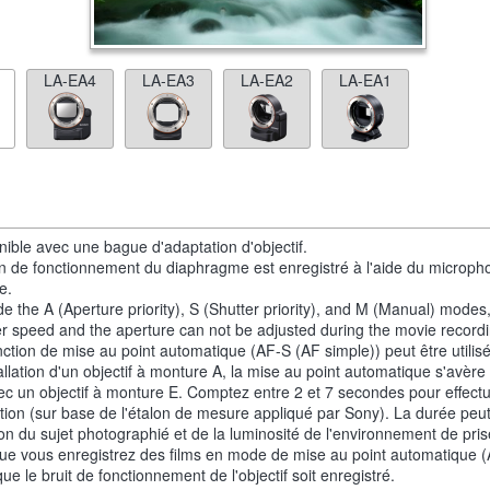
LA-EA4
LA-EA3
LA-EA2
LA-EA1
nible avec une bague d'adaptation d'objectif.
n de fonctionnement du diaphragme est enregistré à l'aide du microph
e.
de the A (Aperture priority), S (Shutter priority), and M (Manual) modes
er speed and the aperture can not be adjusted during the movie recordi
nction de mise au point automatique (AF-S (AF simple)) peut être utilis
allation d'un objectif à monture A, la mise au point automatique s'avère 
ec un objectif à monture E. Comptez entre 2 et 7 secondes pour effectu
tion (sur base de l'étalon de mesure appliqué par Sony). La durée peut
ion du sujet photographié et de la luminosité de l'environnement de pri
ue vous enregistrez des films en mode de mise au point automatique (A
ue le bruit de fonctionnement de l'objectif soit enregistré.