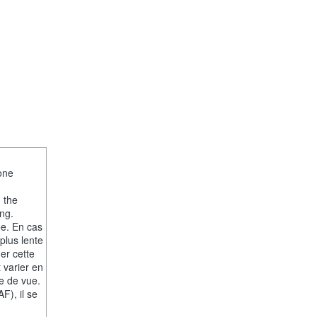
one
, the
ng.
ée. En cas
plus lente
er cette
 varier en
se de vue.
F), il se