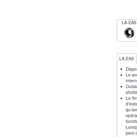
LA-EA5
LA-EA5
Dispo
Le so
intern
Outsi
shutt
La fo
d'inst
qu'av
opéra
fonct
Lorsq
peut q