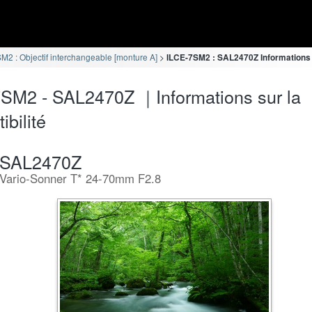
M2 : Objectif interchangeable [monture A]
ILCE-7SM2 : SAL2470Z Informations s
SM2 - SAL2470Z ｜Informations sur la
ibilité
SAL2470Z
Vario-Sonner T* 24-70mm F2.8