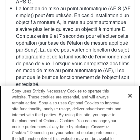
APS-C.
La fonction de mise au point automatique (AF-S (AF
simple)) peut être utilisée. En cas d'installation d'un
objectif à monture A, la mise au point automatique
s'avère plus lente qu'avec un objectif à monture E.
Comptez entre 2 et 7 secondes pour effectuer cette
opération (sur base de l'étalon de mesure appliqué
par Sony). La durée peut varier en fonction du sujet
photographié et de la luminosité de l'environnement
de prise de vue. Lorsque vous enregistrez des films
en mode de mise au point automatique (AF), il se
peut que le bruit de fonctionnement de l'objectif soit
enregistré.
Si vous fixez l'objectif à monture A à l'aide de
Sony uses Strictly Necessary Cookies to operate this
l'adaptateur, la fonction d'aide à la mise au point
website. These cookies are essential, and will always
remain active. Sony also uses Optional Cookies to improve
manuelle ne fonctionne pas automatiquement
site functionality, analyze usage, deliver advertisements and
lorsque vous tournez la bague de mise au point.
interact with third parties. By using this site, you agree to
Vous pouvez agrandir l'image en sélectionnant la
the placement of Optional Cookies. You can manage your
fonction [Loupe mise pt] ou [Aide MF] sur n'importe
cookie preferences at any time by clicking
"Customize
quelle touche de "Réglag. touche perso".
Cookies."
Depending on your selected cookie preferences,
Lors de l'enregistrement de vidéos 4K, la taille
the full functionality of this website may not be available.