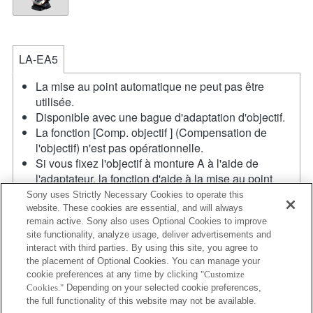
LA-EA5
La mise au point automatique ne peut pas être
utilisée.
Disponible avec une bague d'adaptation d'objectif.
La fonction [Comp. objectif ] (Compensation de
l'objectif) n'est pas opérationnelle.
Si vous fixez l'objectif à monture A à l'aide de
l'adaptateur, la fonction d'aide à la mise au point
manuelle ne fonctionne pas automatiquement
Sony uses Strictly Necessary Cookies to operate this
lorsque vous tournez la bague de mise au point.
website. These cookies are essential, and will always
remain active. Sony also uses Optional Cookies to improve
Vous pouvez agrandir l'image en sélectionnant la
site functionality, analyze usage, deliver advertisements and
fonction [Loupe mise pt] ou [Aide MF] sur n'importe
interact with third parties. By using this site, you agree to
quelle touche de "Réglag. touche perso".
the placement of Optional Cookies. You can manage your
En modes S (Priorité à l'obturateur) et M (Manuel), la
cookie preferences at any time by clicking
"Customize
vitesse d'obturation et l'ouverture peuvent être
Cookies."
Depending on your selected cookie preferences,
réglées pendant l'enregistrement de films.
the full functionality of this website may not be available.