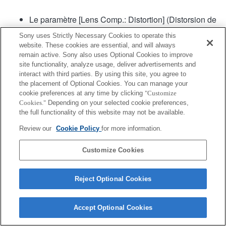
Le paramètre [Lens Comp.: Distortion] (Distorsion de
comp. d'objectif) va être défini sur [Auto].
Sony uses Strictly Necessary Cookies to operate this
La variation de l'angle de vue peut être plus
website. These cookies are essential, and will always
importante qu'avec d'autres modèles lors de la mise
remain active. Sony also uses Optional Cookies to improve
au point. Ce changement d'angle de vue peut être
site functionality, analyze usage, deliver advertisements and
plus manifeste lorsque le mode de mise au point est
interact with third parties. By using this site, you agree to
the placement of Optional Cookies. You can manage your
défini sur [Continuous AF] (Mise au point auto
cookie preferences at any time by clicking
"Customize
continue) (AF-C) (y compris avec le mode [Activités
Cookies."
Depending on your selected cookie preferences,
sportives] dans la fonction Sélection scène). Cela
the full functionality of this website may not be available.
n'a aucune incidence sur les images enregistrées.
Review our
Cookie Policy
for more information.
Customize Cookies
Reject Optional Cookies
Terms of Use
Contact Us
Copyright 2026 Sony Corporation
Accept Optional Cookies