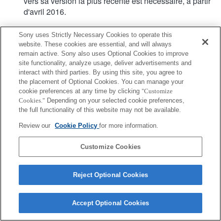
vers sa version la plus récente est nécessaire, à partir
d'avril 2016.
Sony uses Strictly Necessary Cookies to operate this
website. These cookies are essential, and will always
remain active. Sony also uses Optional Cookies to improve
site functionality, analyze usage, deliver advertisements and
interact with third parties. By using this site, you agree to
Terms of Use
Contact Us
Copyright 2026 Sony Corporation
the placement of Optional Cookies. You can manage your
cookie preferences at any time by clicking
"Customize
Cookies."
Depending on your selected cookie preferences,
the full functionality of this website may not be available.
Review our
Cookie Policy
for more information.
Customize Cookies
Reject Optional Cookies
Accept Optional Cookies