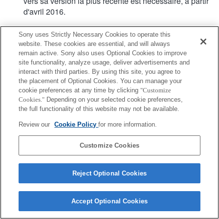
vers sa version la plus récente est nécessaire, à partir
d'avril 2016.
Sony uses Strictly Necessary Cookies to operate this
website. These cookies are essential, and will always
remain active. Sony also uses Optional Cookies to improve
site functionality, analyze usage, deliver advertisements and
interact with third parties. By using this site, you agree to
Terms of Use
Contact Us
Copyright 2026 Sony Corporation
the placement of Optional Cookies. You can manage your
cookie preferences at any time by clicking
"Customize
Cookies."
Depending on your selected cookie preferences,
the full functionality of this website may not be available.
Review our
Cookie Policy
for more information.
Customize Cookies
Reject Optional Cookies
Accept Optional Cookies