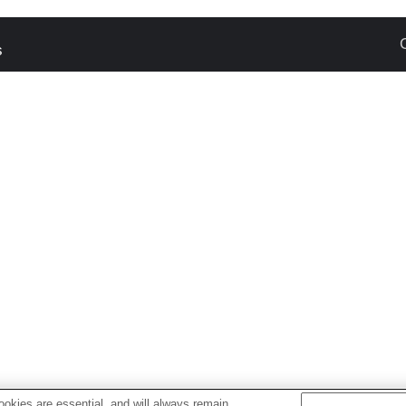
s
okies are essential, and will always remain