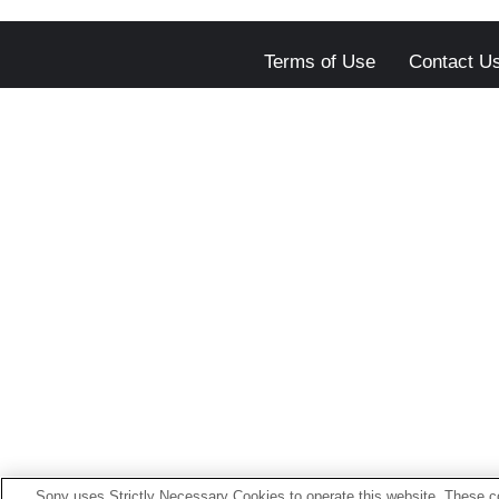
Terms of Use
Contact U
Sony uses Strictly Necessary Cookies to operate this website. These co