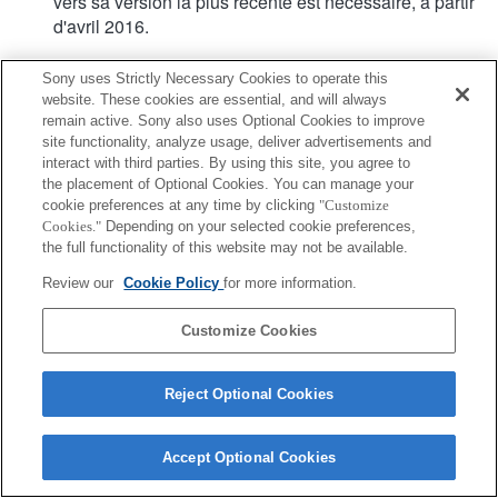
vers sa version la plus récente est nécessaire, à partir
d'avril 2016.
Sony uses Strictly Necessary Cookies to operate this
website. These cookies are essential, and will always
remain active. Sony also uses Optional Cookies to improve
site functionality, analyze usage, deliver advertisements and
interact with third parties. By using this site, you agree to
Terms of Use
Contact Us
Copyright 2026 Sony Corporation
the placement of Optional Cookies. You can manage your
cookie preferences at any time by clicking
"Customize
Cookies."
Depending on your selected cookie preferences,
the full functionality of this website may not be available.
Review our
Cookie Policy
for more information.
Customize Cookies
Reject Optional Cookies
Accept Optional Cookies