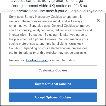
avec les caméras Sony (prenant en charge
l'enregistrement vidéo 4K) sorties en 2015 ou
antérieurement, une mise à jour du logiciel du système
vers sa version la plus récente est nécessaire, à partir
Sony uses Strictly Necessary Cookies to operate this
d'avril 2016.
website. These cookies are essential, and will always
remain active. Sony also uses Optional Cookies to improve
site functionality, analyze usage, deliver advertisements and
interact with third parties. By using this site, you agree to
the placement of Optional Cookies. You can manage your
cookie preferences at any time by clicking
"Customize
Cookies."
Depending on your selected cookie preferences,
Terms of Use
Contact Us
the full functionality of this website may not be available.
Copyright 2026 Sony Corporation
Review our
Cookie Policy
for more information.
Customize Cookies
Reject Optional Cookies
Accept Optional Cookies