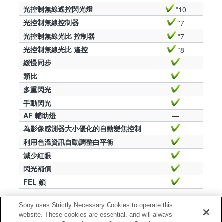
光控制無線遙控閃光燈
*10
光控制無線控制器
*7
光控制無線光比 控制器
*7
光控制無線光比 遙控
*8
緩慢同步
類比
多重閃光
手動閃光
AF 輔助燈
—
為影像感測器大小優化的自動變焦控制
利用色溫資訊自動調整白平衡
減少紅眼
閃光補償
FEL 鎖
*7 需要獨立的無線遙控閃光燈。
Sony uses Strictly Necessary Cookies to operate this
website. These cookies are essential, and will always
*8 需要獨立的無線控制器 (例如 HVL-F43AM、HVL-