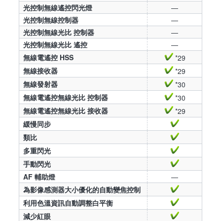
光控制無線遙控閃光燈
—
光控制無線控制器
—
光控制無線光比 控制器
—
光控制無線光比 遙控
—
無線電遙控 HSS
*29
無線接收器
*29
無線發射器
*30
無線電遙控無線光比 控制器
*30
無線電遙控無線光比 接收器
*29
緩慢同步
類比
多重閃光
手動閃光
AF 輔助燈
—
為影像感測器大小優化的自動變焦控制
利用色溫資訊自動調整白平衡
減少紅眼