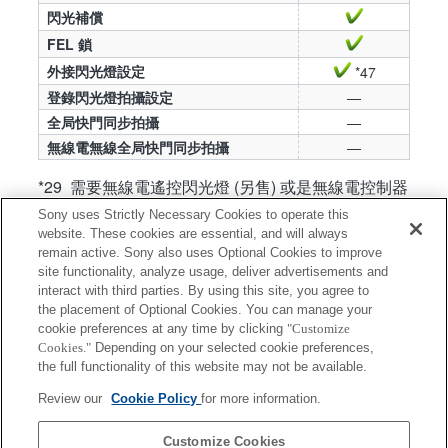
閃光補償
FEL 鎖
外接閃光燈設定
*47
登錄閃光燈拍攝設定
—
全局快門同步拍攝
—
無線電無線全局快門同步拍攝
—
*29 需要無線電遙控閃光燈 (另售) 或是無線電控制器
FA-WRC1M (另售)。
Sony uses Strictly Necessary Cookies to operate this
website. These cookies are essential, and will always
*30 需要無線電遙控閃光燈 (另售) 或是無線電接收器
remain active. Sony also uses Optional Cookies to improve
FA-WRR1 (另售)。
site functionality, analyze usage, deliver advertisements and
*47 唯有在閃光燈直接安裝在相機上時，才能使用
interact with third parties. By using this site, you agree to
[外接閃光燈設定]。如果離機閃光燈是以纜線連
the placement of Optional Cookies. You can manage your
cookie preferences at any time by clicking
"Customize
接，拍攝時就無法使用此功能。
Cookies."
Depending on your selected cookie preferences,
*49 電子式快門啟用時無法使用。（在支援像素偏移
the full functionality of this website may not be available.
多重拍攝的相機上，僅在像素偏移多重拍攝期
Review our
Cookie Policy
for more information.
間，啟用電子式快門時運作）
Customize Cookies
產品