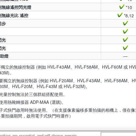
制無線遙控閃光燈
*10
制無線光比 遙控
*8,12
同步
閃光
閃光
輔助燈
—
要獨立的無線控制器 (例如 HVL-F43AM、HVL-F58AM、HVL-F60M 或 HVL
43M)。
需要獨立的無線控制器 (例如 HVL-F20AM、HVL-F43AM、HVL-F58AM、HV
60M、HVL-F20M、HVL-F43M 或 HVL-F32M)。
 出光量控制無法於三個群組搭配使用。
需使用熱靴轉接器 ADP-MAA (選購)。
 電子式快門啟用時無法使用。（在支援像素偏移多重拍攝的相機上，僅在像
多重拍攝期間，啟用電子式快門時運作）
okies are essential, and will always remain