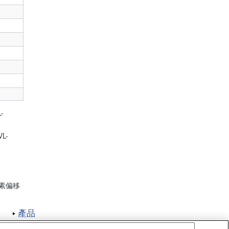
-
L-
素偏移
產品