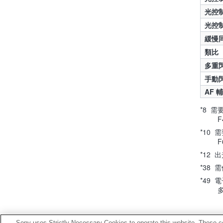
光控
光控
緩慢
類比
多重
手動
AF 
*8 需
F
*10 
F
*12
*38 
*49
Sony uses Strictly Necessary Cookies to operate this website. These co