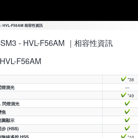
3 : HVL-F56AM 相容性資訊
-7SM3 - HVL-F56AM ｜相容性資訊
HVL-F56AM
*38
 閃燈測光
—
*49
TL 閃燈測光
變焦
範圍顯示
步 (HSS)
無線遙控 HSS
*10