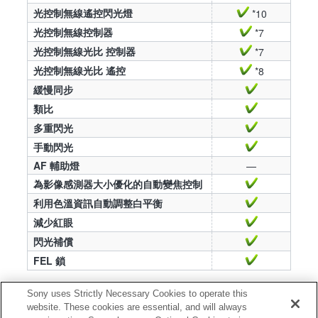
光控制無線遙控閃光燈
*10
光控制無線控制器
*7
光控制無線光比 控制器
*7
光控制無線光比 遙控
*8
緩慢同步
類比
多重閃光
手動閃光
AF 輔助燈
—
為影像感測器大小優化的自動變焦控制
利用色溫資訊自動調整白平衡
減少紅眼
閃光補償
FEL 鎖
*7 需要獨立的無線遙控閃光燈。
Sony uses Strictly Necessary Cookies to operate this
website. These cookies are essential, and will always
*8 需要獨立的無線控制器 (例如 HVL-F43AM、HVL-