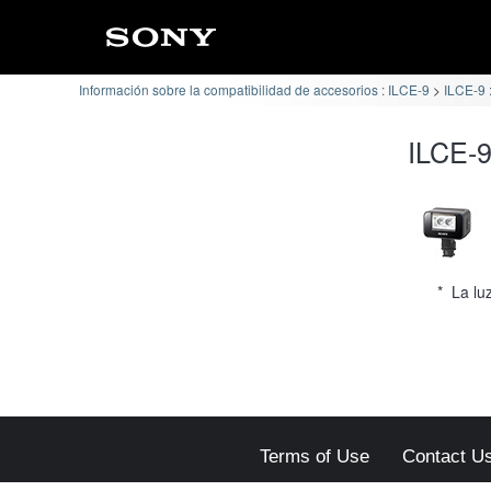
Información sobre la compatibilidad de accesorios : ILCE-9
ILCE-9 :
ILCE-9
* La lu
Terms of Use
Contact U