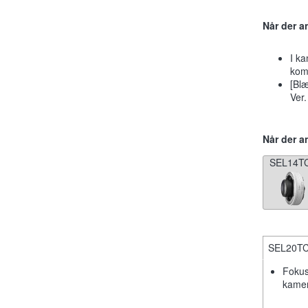
Når der a
I ka
komp
[Blæ
Ver.
Når der a
SEL14T
SEL20T
Fokus
kamer