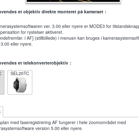
nvendes et objektiv direkte monteret på kameraet：
merasystemsoftwaren ver. 3.00 eller nyere er MODE3 for tilstandsknapp
ensation for rystelser aktiveret.
ndefremfør. i AF] (stillbillede) i menuen kan bruges i kamerasystemsof
 3.00 eller nyere.
nvendes et telekonverterobjektiv：
C
SEL20TC
C
plan med faseregistrering AF fungerer i hele zoomområdet med
asystemsoftware version 5.00 eller nyere.