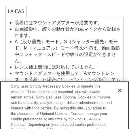
LA-EA5
装着にはマウントアダプターが必要です。
動画撮影中、絞りの動作音が内蔵マイクから記録さ
れます。
A（絞り優先）モード、S（シャッター優先）モー
ド、M（マニュアル）モード時以外では、動画撮影
中にシャッタースピードや絞りの設定ができませ
ん。
レンズ補正機能には対応していません。
マウントアダプターを使用して「Aマウントレン
ズ」を装着した場合には、ピントリングを回しても
MFアシスト機能は自動的には起動しません。 「カ
Sony uses Strictly Necessary Cookies to operate this
website. These cookies are essential, and will always
スタムキー設定」で任意のキーに「ピント拡大」も
remain active. Sony also uses Optional Cookies to improve
しくは「MFアシスト」機能を割り当てて使用してく
site functionality, analyze usage, deliver advertisements and
ださい
interact with third parties. By using this site, you agree to
タッチシャッターは使用できません。
the placement of Optional Cookies. You can manage your
ボディ内蔵手ブレ補正機能による3軸手ブレ補正
cookie preferences at any time by clicking
"Customize
（Pitch/Yaw/Roll）を行います。
Cookies."
Depending on your selected cookie preferences,