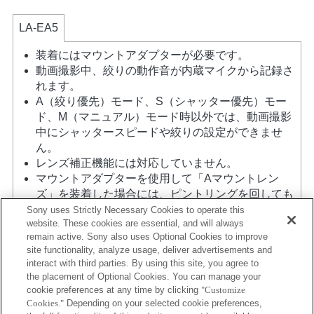
LA-EA5
装着にはマウントアダプターが必要です。
動画撮影中、絞りの動作音が内蔵マイクから記録さ
れます。
A（絞り優先）モード、S（シャッター優先）モー
ド、M（マニュアル）モード時以外では、動画撮影
中にシャッタースピードや絞りの設定ができませ
ん。
レンズ補正機能には対応していません。
マウントアダプターを使用して「Aマウントレン
ズ」を装着した場合には、ピントリングを回しても
MFアシスト機能は自動的には起動しません。 「カ
Sony uses Strictly Necessary Cookies to operate this
website. These cookies are essential, and will always
スタムキー設定」で任意のキーに「ピント拡大」も
remain active. Sony also uses Optional Cookies to improve
しくは「MFアシスト」機能を割り当てて使用してく
site functionality, analyze usage, deliver advertisements and
ださい
interact with third parties. By using this site, you agree to
タッチシャッターは使用できません。
the placement of Optional Cookies. You can manage your
ボディ内蔵手ブレ補正機能による3軸手ブレ補正
cookie preferences at any time by clicking
"Customize
（Pitch/Yaw/Roll）を行います。
Cookies."
Depending on your selected cookie preferences,