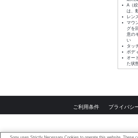
A（
は、
レン
マウ
グを
意の
い
タッ
ボディ
オー
た状
ご利用条件
プライバシ
Sony uses Strictly Necessary Cookies to operate this website. These co