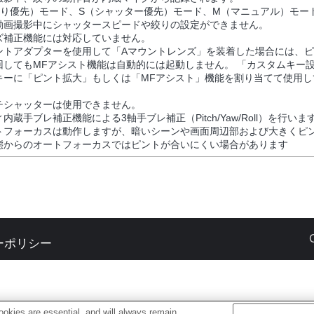
絞り優先）モード、S（シャッター優先）モード、M（マニュアル）モー
動画撮影中にシャッタースピードや絞りの設定ができません。
ズ補正機能には対応していません。
ントアダプターを使用して「Aマウントレンズ」を装着した場合には、
回してもMFアシスト機能は自動的には起動しません。 「カスタムキー
キーに「ピント拡大」もしくは「MFアシスト」機能を割り当てて使用し
チシャッターは使用できません。
内蔵手ブレ補正機能による3軸手ブレ補正（Pitch/Yaw/Roll）を行いま
トフォーカスは動作しますが、暗いシーンや画面周辺部および大きくピ
態からのオートフォーカスではピントが合いにくい場合があります
ーポリシー
okies are essential, and will always remain