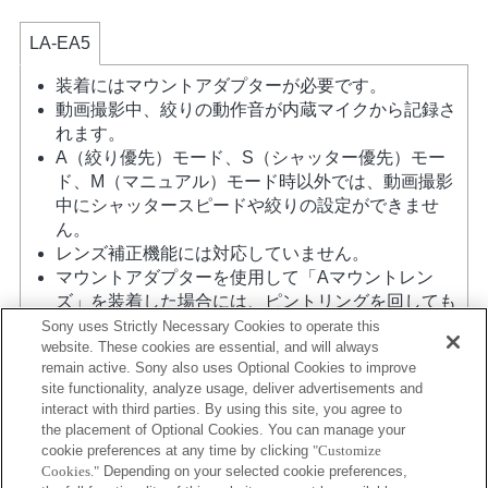
LA-EA5
装着にはマウントアダプターが必要です。
動画撮影中、絞りの動作音が内蔵マイクから記録さ
れます。
A（絞り優先）モード、S（シャッター優先）モー
ド、M（マニュアル）モード時以外では、動画撮影
中にシャッタースピードや絞りの設定ができませ
ん。
レンズ補正機能には対応していません。
マウントアダプターを使用して「Aマウントレン
ズ」を装着した場合には、ピントリングを回しても
MFアシスト機能は自動的には起動しません。 「カ
Sony uses Strictly Necessary Cookies to operate this
website. These cookies are essential, and will always
スタムキー設定」で任意のキーに「ピント拡大」も
remain active. Sony also uses Optional Cookies to improve
しくは「MFアシスト」機能を割り当てて使用してく
site functionality, analyze usage, deliver advertisements and
ださい
interact with third parties. By using this site, you agree to
タッチシャッターは使用できません。
the placement of Optional Cookies. You can manage your
ボディ内蔵手ブレ補正機能による3軸手ブレ補正
cookie preferences at any time by clicking
"Customize
（Pitch/Yaw/Roll）を行います。
Cookies."
Depending on your selected cookie preferences,