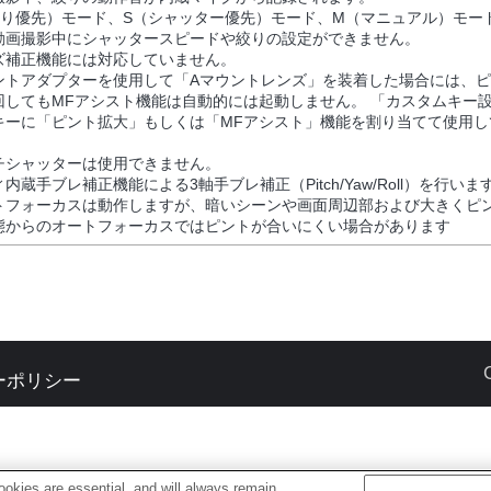
絞り優先）モード、S（シャッター優先）モード、M（マニュアル）モー
動画撮影中にシャッタースピードや絞りの設定ができません。
ズ補正機能には対応していません。
ントアダプターを使用して「Aマウントレンズ」を装着した場合には、
回してもMFアシスト機能は自動的には起動しません。 「カスタムキー
キーに「ピント拡大」もしくは「MFアシスト」機能を割り当てて使用し
チシャッターは使用できません。
内蔵手ブレ補正機能による3軸手ブレ補正（Pitch/Yaw/Roll）を行いま
トフォーカスは動作しますが、暗いシーンや画面周辺部および大きくピ
態からのオートフォーカスではピントが合いにくい場合があります
ーポリシー
okies are essential, and will always remain