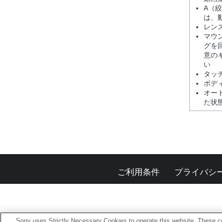
A（
は、
レン
マウ
グを
意の
い
タッ
ボディ
オー
た状
ご利用条件
プライバシ
Sony uses Strictly Necessary Cookies to operate this website. These co