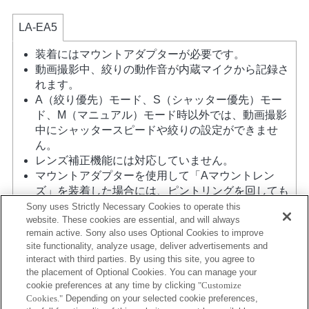
LA-EA5
装着にはマウントアダプターが必要です。
動画撮影中、絞りの動作音が内蔵マイクから記録さ
れます。
A（絞り優先）モード、S（シャッター優先）モー
ド、M（マニュアル）モード時以外では、動画撮影
中にシャッタースピードや絞りの設定ができませ
ん。
レンズ補正機能には対応していません。
マウントアダプターを使用して「Aマウントレン
ズ」を装着した場合には、ピントリングを回しても
MFアシスト機能は自動的には起動しません。 「カ
Sony uses Strictly Necessary Cookies to operate this
website. These cookies are essential, and will always
スタムキー設定」で任意のキーに「ピント拡大」も
remain active. Sony also uses Optional Cookies to improve
しくは「MFアシスト」機能を割り当てて使用してく
site functionality, analyze usage, deliver advertisements and
ださい
interact with third parties. By using this site, you agree to
タッチシャッターは使用できません。
the placement of Optional Cookies. You can manage your
ボディ内蔵手ブレ補正機能による3軸手ブレ補正
cookie preferences at any time by clicking
"Customize
（Pitch/Yaw/Roll）を行います。
Cookies."
Depending on your selected cookie preferences,