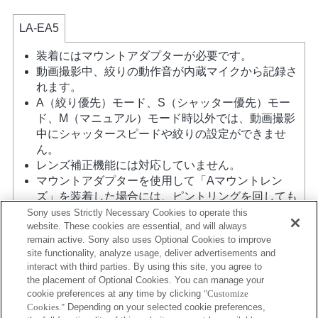
LA-EA5
装着にはマウントアダプターが必要です。
動画撮影中、絞りの動作音が内蔵マイクから記録さ
れます。
A（絞り優先）モード、S（シャッター優先）モー
ド、M（マニュアル）モード時以外では、動画撮影
中にシャッタースピードや絞りの設定ができませ
ん。
レンズ補正機能には対応していません。
マウントアダプターを使用して「Aマウントレン
ズ」を装着した場合には、ピントリングを回しても
MFアシスト機能は自動的には起動しません。 「カ
Sony uses Strictly Necessary Cookies to operate this
website. These cookies are essential, and will always
スタムキー設定」で任意のキーに「ピント拡大」も
remain active. Sony also uses Optional Cookies to improve
しくは「MFアシスト」機能を割り当てて使用してく
site functionality, analyze usage, deliver advertisements and
ださい
interact with third parties. By using this site, you agree to
タッチシャッターは使用できません。
the placement of Optional Cookies. You can manage your
ボディ内蔵手ブレ補正機能による3軸手ブレ補正
cookie preferences at any time by clicking
"Customize
（Pitch/Yaw/Roll）を行います。
Cookies."
Depending on your selected cookie preferences,