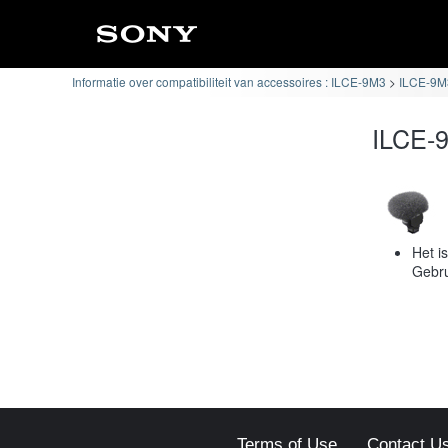
Informatie over compatibiliteit van accessoires : ILCE-9M3
ILCE-9M3
ILCE-9
Het i
Gebru
Terms of Use
Contact U